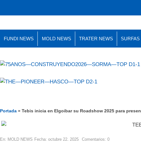
FUNDI NEWS
MOLD NEWS
TRATER NEWS
SURFAS
Portada
»
Tebis inicia en Elgoibar su Roadshow 2025 para presen
En:
MOLD NEWS
Fecha:
octubre 22, 2025
Comentarios:
0