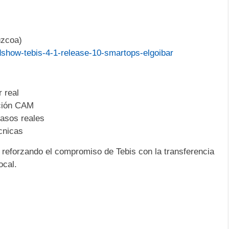
úzcoa)
dshow-tebis-4-1-release-10-smartops-elgoibar
r real
ción CAM
asos reales
cnicas
 reforzando el compromiso de Tebis con la transferencia
ocal.