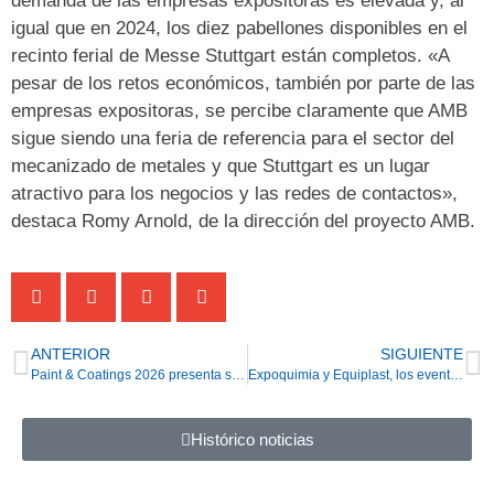
demanda de las empresas expositoras es elevada y, al
igual que en 2024, los diez pabellones disponibles en el
recinto ferial de Messe Stuttgart están completos. «A
pesar de los retos económicos, también por parte de las
empresas expositoras, se percibe claramente que AMB
sigue siendo una feria de referencia para el sector del
mecanizado de metales y que Stuttgart es un lugar
atractivo para los negocios y las redes de contactos»,
destaca Romy Arnold, de la dirección del proyecto AMB.
ANTERIOR
SIGUIENTE
Paint & Coatings 2026 presenta su programa de contenidos y supera el 95% del espacio expositivo ocupado
Expoquimia y Equiplast, los eventos referentes para las industrias españolas de la química y el plástico, abren sus puertas el próximo martes, 2 de junio, a las 9:30h, en el recinto de Gran Via de Fira de Barcelona
Histórico noticias