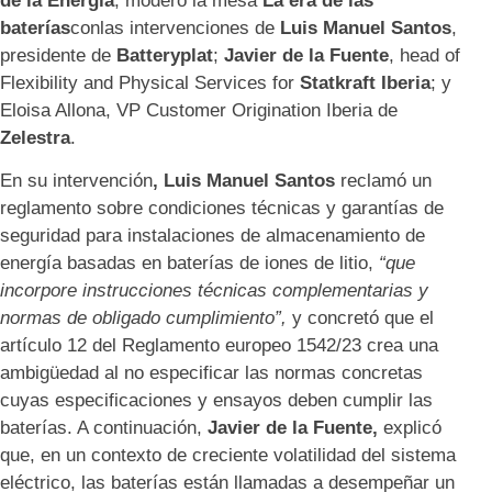
de la Energía
, moderó la mesa
La era de las
baterías
conlas intervenciones de
Luis Manuel Santos
,
presidente de
Batteryplat
;
Javier de la Fuente
, head of
Flexibility and Physical Services for
Statkraft Iberia
; y
Eloisa Allona, VP Customer Origination Iberia de
Zelestra
.
En su intervención
, Luis Manuel Santos
reclamó un
reglamento sobre condiciones técnicas y garantías de
seguridad para instalaciones de almacenamiento de
energía basadas en baterías de iones de litio,
“que
incorpore instrucciones técnicas complementarias y
normas de obligado cumplimiento”,
y concretó que el
artículo 12 del Reglamento europeo 1542/23 crea una
ambigüedad al no especificar las normas concretas
cuyas especificaciones y ensayos deben cumplir las
baterías. A continuación,
Javier de la Fuente,
explicó
que, en un contexto de creciente volatilidad del sistema
eléctrico, las baterías están llamadas a desempeñar un